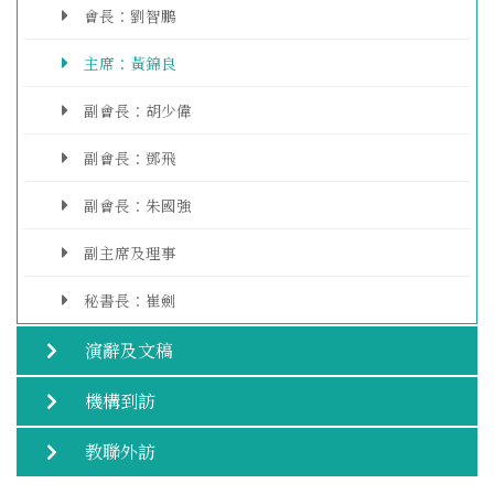
會長：劉智鵬
主席：黃錦良
副會長：胡少偉
副會長：鄧飛
副會長：朱國強
副主席及理事
秘書長：崔劍
演辭及文稿
機構到訪
教聯外訪