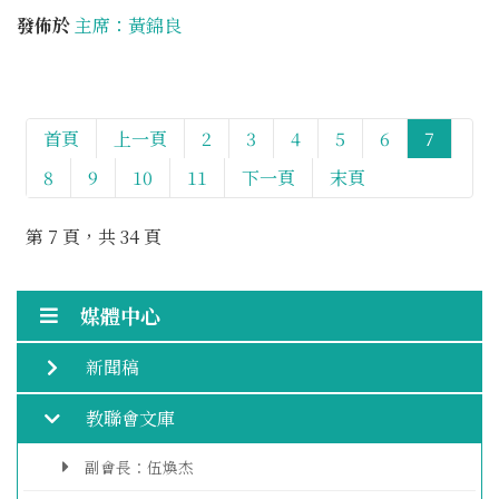
發佈於
主席：黃錦良
首頁
上一頁
2
3
4
5
6
7
8
9
10
11
下一頁
末頁
第 7 頁，共 34 頁
媒體中心
新聞稿
教聯會文庫
副會長：伍煥杰