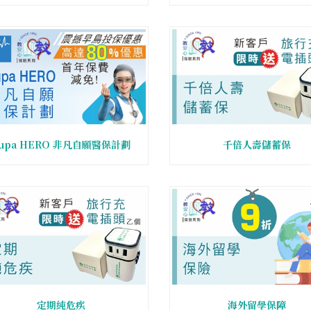
化版)
upa HERO 非凡自願醫保計劃
千倍人壽儲蓄保
定期純危疾
海外留學保障