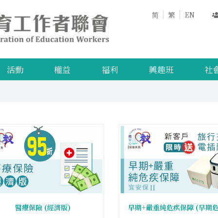
简
繁
EN
活動
權益
福利
興趣班
社
醫療保險 (經濟版)
早期+嚴重純危疾保障 (早期