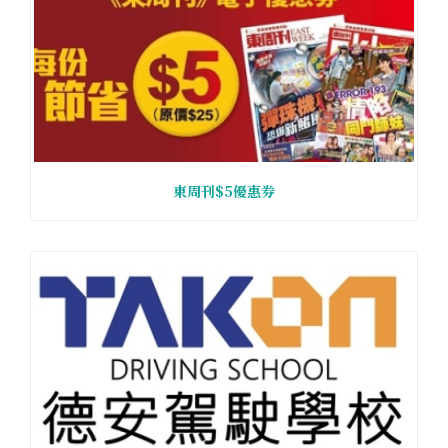
東周刊$5優惠券