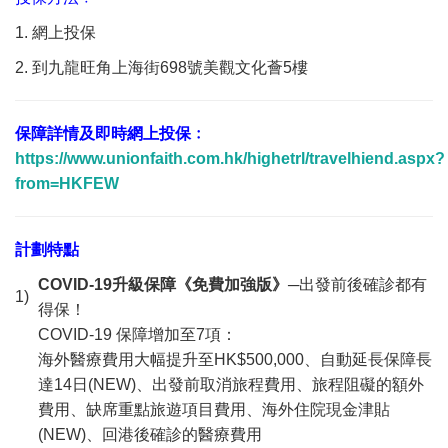
1. 網上投保
2. 到九龍旺角上海街698號美觀文化薈5樓
保障詳情及即時網上投保﹕
https://www.unionfaith.com.hk/highetrl/travelhiend.aspx?
from=HKFEW
計劃特點
COVID-19
升級保障《免費加強版》
─出發前後確診都有
1)
得保！
COVID-19 保障增加至7項：
海外醫療費用大幅提升至HK$500,000、自動延長保障長
達14日(NEW)、出發前取消旅程費用、旅程阻礙的額外
費用、缺席重點旅遊項目費用、海外住院現金津貼
(NEW)、回港後確診的醫療費用