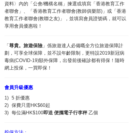
資料〉內的「公會/機構名稱」揀選或填寫「香港教育工作
者聯會」、「香港教育工作者聯會(教師俱樂部)」或「香港
教育工作者聯會(教聯之友)」，並填寫會員證號碼，就可以
享用會員優惠啦！
「
尊貴。旅遊保險
」係旅遊達人必備嘅全方位旅遊保障計
劃，可享全球保障，並不設年齡限制，更特設2019新冠病
毒病(COVID-19)額外保障，出發前後確診都有得保！隨時
網上投保，一買即保！
會員升級優惠
1)
5 折優惠
2)
保費只需HK$60起
3)
每位滿HK$100
即送 便攜電子行李秤
乙個
投保方法﹕