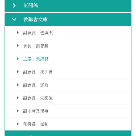
新聞稿
教聯會文庫
副會長：伍煥杰
會長：劉智鵬
主席：黃錦良
副會長：胡少偉
副會長：鄧飛
副會長：朱國強
副主席及理事
秘書長：崔劍