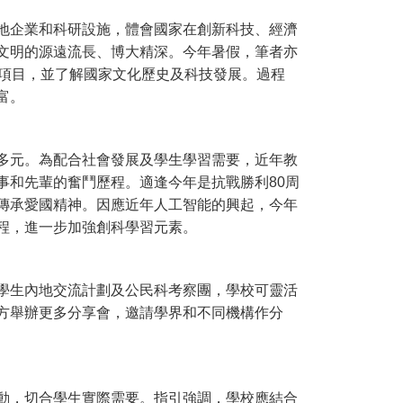
地企業和科研設施，體會國家在創新科技、經濟
文明的源遠流長、博大精深。今年暑假，筆者亦
設項目，並了解國家文化歷史及科技發展。過程
富。
多元。為配合社會發展及學生學習需要，近年教
事和先輩的奮鬥歷程。適逢今年是抗戰勝利80周
傳承愛國精神。因應近年人工智能的興起，今年
程，進一步加強創科學習元素。
學生內地交流計劃及公民科考察團，學校可靈活
方舉辦更多分享會，邀請學界和不同機構作分
動，切合學生實際需要。指引強調，學校應結合