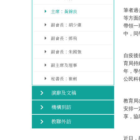
筆者過
主席：黃錦良
等方面
副會長：胡少偉
帶領一
中，同
副會長：鄧飛
副會長：朱國強
自疫後
育局持
副主席及理事
年，學
秘書長：崔劍
公民科
演辭及文稿
教育局
機構到訪
安排一
享，協
教聯外訪
近日，