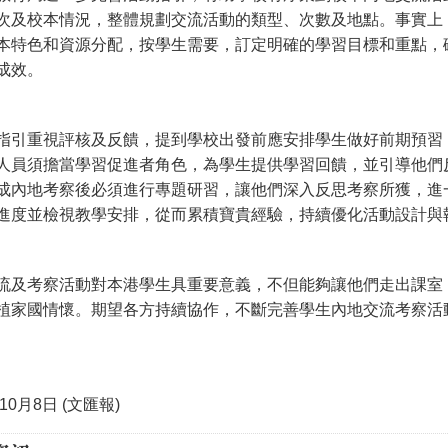
次及校本情況，整體規劃交流活動的類型、次數及地點。事實上
本特色和資源分配，按學生需要，訂定明確的學習目標和重點，
成效。
指引重視評核及反饋，提到學校出發前應安排學生做好前期預習
人員須擔當學習促進者角色，為學生提供學習回饋，並引導他們
成內地考察後必須進行專題研習，讓他們深入反思考察所獲，進
進度並檢視教學安排，從而累積寶貴經驗，持續優化活動設計與
流及考察活動對本港學生具重要意義，不但能夠讓他們走出課室
植家國情懷。期望各方持續協作，不斷完善學生內地交流考察活
年10月8日 (文匯報)