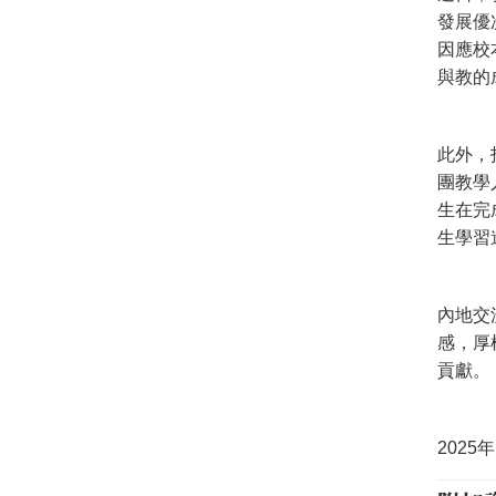
發展優
因應校
與教的
此外，
團教學
生在完
生學習
內地交
感，厚
貢獻。
2025