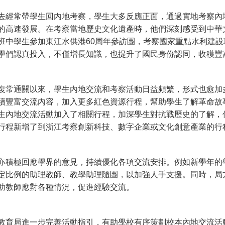
去經常帶學生回內地考察，學生大多反應正面，通過實地考察內
的高速發展。在考察當地歷史文化遺產時，他們深刻感受到中華
班中學生參加東江水供港60周年參訪團，考察國家重點水利建
學們認真投入，不僅增長知識，也提升了國民身份認同，收穫豐
復常通關以來，學生內地交流和考察活動日益頻繁，形式也愈加
續豐富交流內容，加入更多紅色資源行程，幫助學生了解革命故
生內地交流活動加入了相關行程，加深學生對抗戰歷史的了解，
行程新增了到浙江考察創新科技、數字企業或文化創意產業的行
亦積極回應學界的意見，持續優化各項交流安排。例如新學年的
定比例的助理教師、教學助理隨團，以加強人手支援。同時，局
助教師應對各種情況，促進經驗交流。
教育局進一步完善活動指引，有助學校有序策劃校本內地交流活