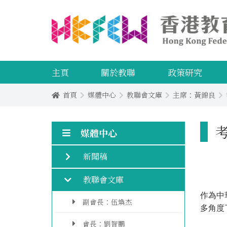
主頁
關於教聯
政策研究
首頁
媒體中心
教聯會文庫
主席：黃錦良
媒體中心
新聞稿
教聯會文庫
作為中
副會長：伍煥杰
多角度
會長：劉智鵬