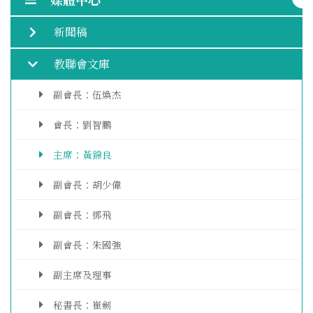
新聞稿
教聯會文庫
副會長：伍煥杰
會長：劉智鵬
主席：黃錦良
副會長：胡少偉
副會長：鄧飛
副會長：朱國強
副主席及理事
秘書長：崔劍