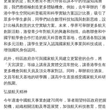
更重要的是，航天教育不應只停留在課本中的理論知識層
面，我們應積極創造更多體驗機會。例如，去年舉辦的「香
港中學生空間站科普載荷和科學實驗方案設計比賽」吸引了
眾多中學生參與，同學們結合數理科技知識與創新思維，設
計出極具創意的太空實驗方案。未來，學界可舉辦更多航天
創新活動，激發青少年對航天的興趣和熱情。由教聯會和中
國宇航學會合作打造的航天科普教育基地，也透過各類設施
和多元活動，讓學生更深入認識國家航天事業與科技成就，
增強國民身份認同。
此外，特區政府亦可與國家航天局建立更緊密的合作，將
「天宮課堂」等線上講座及實體交流常態化，讓香港學生有
更多機會與航天員及頂尖專家對話。同時，舉辦前往酒泉、
文昌等航天基地的研學團，讓高中生直接感受國家航天科研
的氛圍。
弘揚航天精神
今年適逢中國航天事業創建70周年，筆者期望特區政府把握
契機，組織相關活動及專題展覽，加強航天科技教育，營造