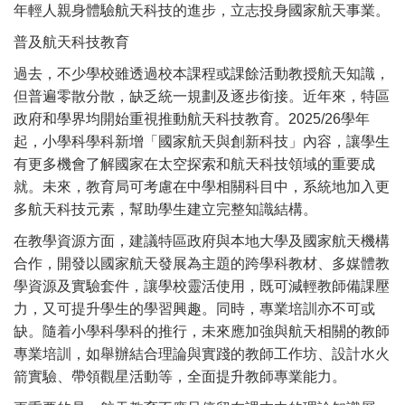
年輕人親身體驗航天科技的進步，立志投身國家航天事業。
普及航天科技教育
過去，不少學校雖透過校本課程或課餘活動教授航天知識，
但普遍零散分散，缺乏統一規劃及逐步銜接。近年來，特區
政府和學界均開始重視推動航天科技教育。2025/26學年
起，小學科學科新增「國家航天與創新科技」內容，讓學生
有更多機會了解國家在太空探索和航天科技領域的重要成
就。未來，教育局可考慮在中學相關科目中，系統地加入更
多航天科技元素，幫助學生建立完整知識結構。
在教學資源方面，建議特區政府與本地大學及國家航天機構
合作，開發以國家航天發展為主題的跨學科教材、多媒體教
學資源及實驗套件，讓學校靈活使用，既可減輕教師備課壓
力，又可提升學生的學習興趣。同時，專業培訓亦不可或
缺。隨着小學科學科的推行，未來應加強與航天相關的教師
專業培訓，如舉辦結合理論與實踐的教師工作坊、設計水火
箭實驗、帶領觀星活動等，全面提升教師專業能力。