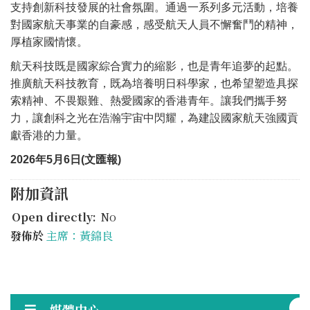
支持創新科技發展的社會氛圍。通過一系列多元活動，培養
對國家航天事業的自豪感，感受航天人員不懈奮鬥的精神，
厚植家國情懷。
航天科技既是國家綜合實力的縮影，也是青年追夢的起點。
推廣航天科技教育，既為培養明日科學家，也希望塑造具探
索精神、不畏艱難、熱愛國家的香港青年。讓我們攜手努
力，讓創科之光在浩瀚宇宙中閃耀，為建設國家航天強國貢
獻香港的力量。
2026
年5月6日(文匯報)
附加資訊
Open directly:
No
發佈於
主席：黃錦良
媒體中心