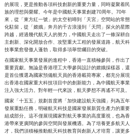
的展現，更是推動各項科技創新的重要力量，同時凝聚着民
族的理想與榮耀。今年是中國航天事業創建70周年。70年
來，從「東方紅一號」的太空初啼到「天宮」空間站的常態
化駐留，從「嫦娥」奔月的千古浪漫到「天問」探火的星際
跨越，經過幾代航天人的努力，中國航天走出了一條深耕自
主創新、深化開放合作、攻堅重大工程的發展道路，航天科
技事業愈發傲人蓬勃，取得多項舉世矚目的突破。
在國家航天事業發展的進程中，香港一直積極參與，作出了
重要貢獻。無論是香港理工大學參與設計的嫦娥採樣器，還
是首位獲選為國家預備航天員的香港載荷專家，都充分展現
出香港在國家重大科技項目中的創新能力，為中國航天事業
注入強大活力。對年輕一代來說，航天夢想不再遙不可及。
國家「十五五」規劃首度將「加快建設航天強國」列為五年
發展重點任務，明確航天科技是國家發展新質生產力的重要
組成部分。這不僅展現國家對航天事業的高度重視，也為香
港帶來更廣闊的參與空間與發展機遇。為了培養更多航天人
才，我們須積極推動航天科技教育與創新人才培育，讓更多