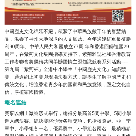
中國歷史文化綿延不絕，積澱了中華民族數千年的智慧結
晶，滋養了神州大地深厚的人文底蘊。今年適逢紅軍長征勝
利90周年、中華人民共和國成立77周 年和香港回歸祖國29
周年，在紫荊文化集團指導支持下，紫荊雜誌社和香港教育
工作者聯會將繼續共同舉辦國情主題知識競賽系列活動──
第九屆「紫荊杯」全港中小學生「中國歷史文化」知識競
賽。通過網上初賽與現場決賽方式，讓學生了解中國歷史和
傳統文化，增強香港青少年的國家和民族意識，堅定文化自
信，厚植家國情懷。
報名連結
賽事以網上激答形式舉行，總得分最高首
5
間中學、
5
間小學
進入總決賽。總決賽將頒發各種獎項，包括校際冠、亞、季
軍中、小學組各一名，優異獎中、小學組各兩名；最積極參