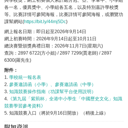
與學校獎；網上初賽個人累計總分冠、亞、季軍中、小學組
各一名，優異獎中、小學組各五名，以及特別嘉許學校獎
等。比賽詳情可參閱海報，比賽詳情可參閱海報，或瀏覽功
課幫網站(
https://bit.ly/44mj5Dc
)
網上報名日期：即日起至2026年9月14日
網上初賽時間：2026年9月14日起至10月11日
總決賽暨頒獎典禮日期：2026年11月7日(星期六)
查詢：2897 6722(方小姐) / 2897 7299(賈老師) / 2897
6300(羅先生
)
附件：
1.
學校統一報名表
2.
參賽邀請函（小學）、參賽邀請函（中學）
3.
知識競賽操作指南（功課幫平台使用説明）
4.
《第九屆「紫荊杯」全港中小學生「中國歷史文化」知識
競賽學習參考資料》
5. 知識競賽入口（將於9月16日開放）（稍後上線）
附加資訊