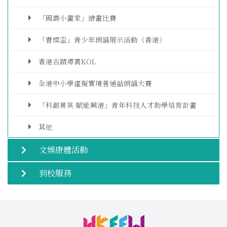
「國壽小畫家」繪畫比賽
「曹燦盃」青少年朗誦展示活動（香港）
香港古蹟導賞KOL
全港中小學虛擬實境普通話朗誦大賽
「科創菁英·賦能興港」青年科技人才助學培育計畫
其他
文娛康體活動
到校服務