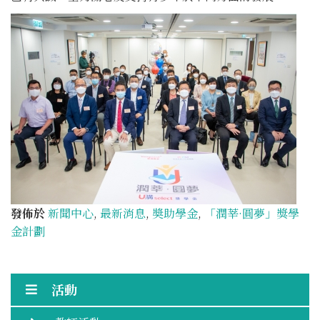
發佈於
新聞中心
,
最新消息
,
奬助學金
,
「潤莘·圓夢」獎學
金計劃
活動