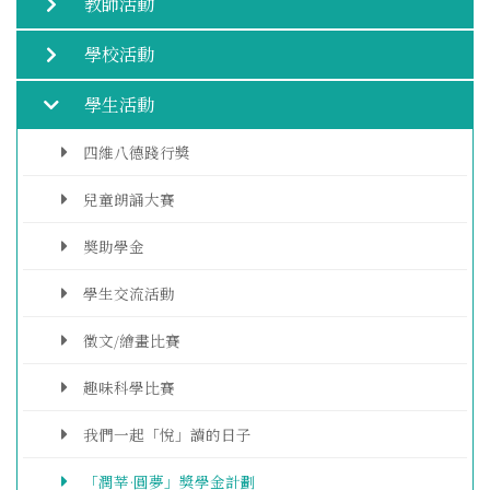
教師活動
學校活動
學生活動
四維八德踐行獎
兒童朗誦大賽
奬助學金
學生交流活動
徵文/繪畫比賽
趣味科學比賽
我們一起「悅」讀的日子
「潤莘·圓夢」獎學金計劃