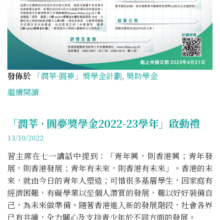
發佈於
「潤莘·圓夢」獎學金計劃
,
奬助學金
繼續閱讀
「潤莘 · 圓夢獎學金2022-23學年」啟動禮
13/10/2022
習主席在七一講話中提到：「青年興，則香港興；青年發
展，則香港發展；青年有未來，則香港有未來」。香港的未
來，就由今日的青年人塑造；可惜很多基層學生，因家庭有
經濟困難，有礙學業以至個人潛質的發展，難以好好裝備自
己，為未來做準備。隨著香港進入新的發展階段，社會各界
已有共識，全力關心及支持青少年於不同方面的發展。