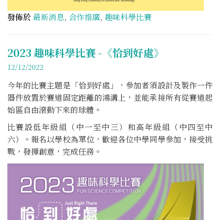
發佈於
最新消息
,
合作推廣
,
趣味科學比賽
2023 趣味科學比賽 -《恰到好處》
12/12/2022
今年的比賽主題是「恰到好處」，參加者須設計及製作一件
器件放置於賽道固定距離的鴻溝上，並能承接所有從賽道起
始區自由滾動下來的球體。
比賽設低年級組（中一至中三）和高年級組（中四至中
六）。報名以學校為單位，歡迎各位中學同學參加，接受挑
戰，發揮創意，完成任務。