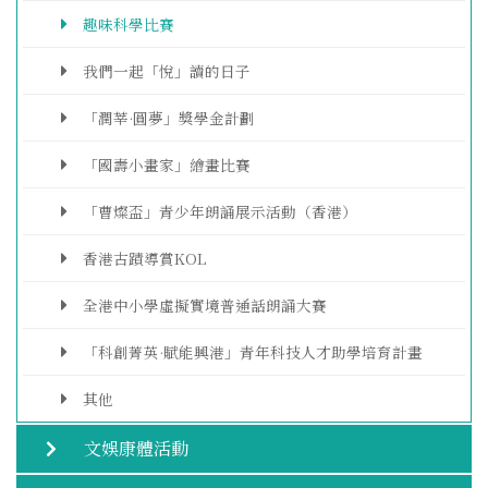
趣味科學比賽
我們一起「悅」讀的日子
「潤莘·圓夢」獎學金計劃
「國壽小畫家」繪畫比賽
「曹燦盃」青少年朗誦展示活動（香港）
香港古蹟導賞KOL
全港中小學虛擬實境普通話朗誦大賽
「科創菁英·賦能興港」青年科技人才助學培育計畫
其他
文娛康體活動