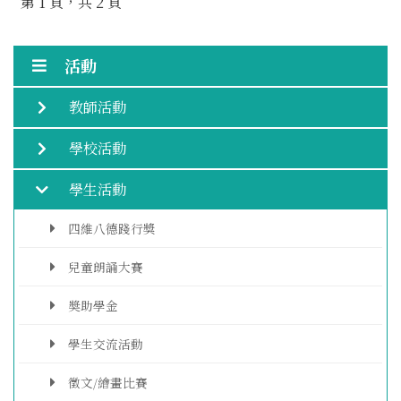
第 1 頁，共 2 頁
活動
教師活動
學校活動
學生活動
四維八德踐行獎
兒童朗誦大賽
奬助學金
學生交流活動
徵文/繪畫比賽