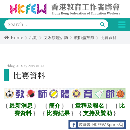
Home
活動
文娛康體活動
教師體育節
比賽資料
Friday, 31 May 2019 01:43
比賽資料
{
最新消息
}
{
簡介
}
{
章程及報名
}
{
比
賽資料
}
{
比賽結果
}
{
支持及贊助
}