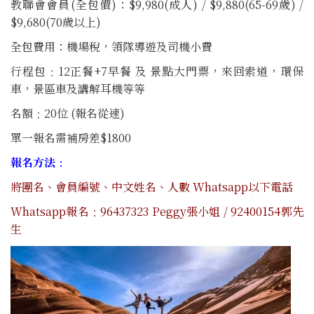
教聯會會員(全包價)：$9,980(成人) / $9,880(65-69歲) /
$9,680(70歲以上)
全包費用：機場稅，領隊導遊及司機小費
行程包﹕12正餐+7早餐 及 景點大門票，來回索道，環保
車，景區車及講解耳機等等
名額﹕20位 (報名從速)
單一報名需補房差$1800
報名方法﹕
將團名、會員編號、中文姓名、人數 Whatsapp以下電話
Whatsapp報名﹕96437323 Peggy張小姐 / 92400154郭先
生