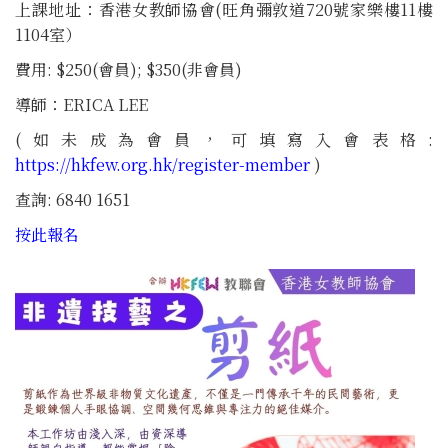
上課地址：香港女教師協會(旺角彌敦道720號家樂樓11樓
1104室）
費用: $250(會員); $350(非會員)
導師：ERICA LEE
(如未成為會員，可填寫入會表格:
https://hkfew.org.hk/register-member
)
查詢: 6840 1651
按此報名