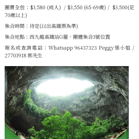
團費全包：$3,580 (成人) / $3,550 (65-69歲) / $3,500(足
70歲以上)
集合時間：待定(以出高鐵票為準)
集合地點：西九龍高鐵站G層，團體集合3號位置
報名或查詢電話：Whatsapp 96437323 Peggy張小姐 /
27703918 郭先生