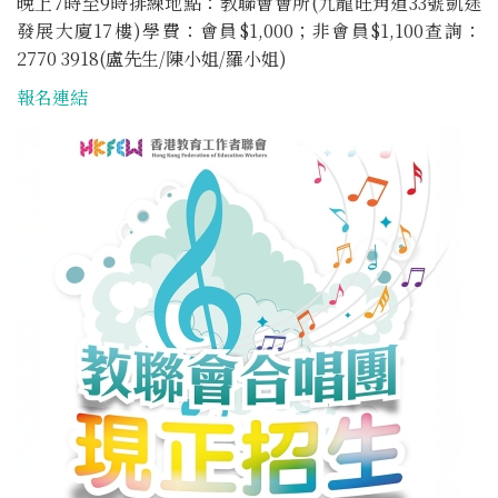
晚上7時至9時排練地點：教聯會會所(九龍旺角道33號凱途
發展大廈17樓)學費：會員$1,000；非會員$1,100查詢：
2770 3918(盧先生/陳小姐/羅小姐)
報名連結