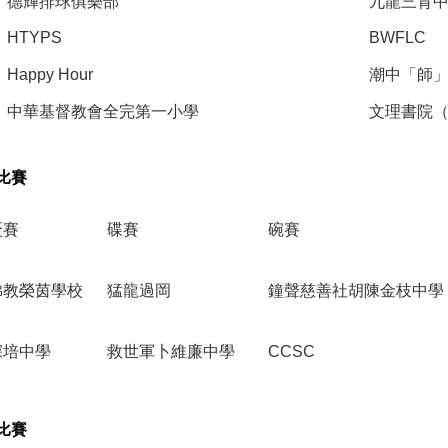
德輝排球俱樂部
九龍三育
HTYPS
BWFLC
Happy Hour
潮中「師
中華基督教會全完第一小學
文理書院
比賽
盃賽
碟賽
碗賽
佛教榮茵學校
猛龍過岡
鐘聲慈善社胡陳金枝中學
深培中學
救世軍卜維廉中學
CCSC
比賽