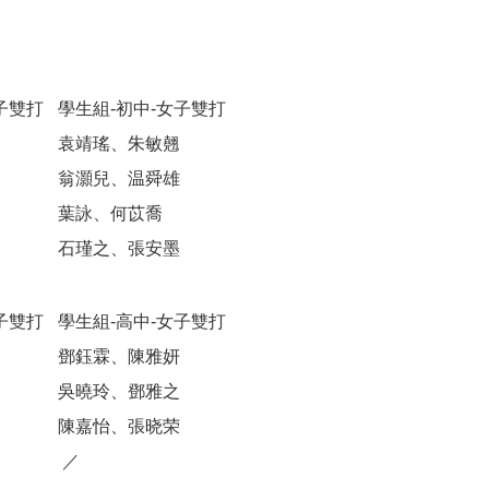
子雙打
學生組-初中-女子雙打
袁靖瑤、朱敏翹
翁灝兒、温舜雄
葉詠、何苡喬
石瑾之、張安墨
子雙打
學生組-高中-女子雙打
鄧鈺霖、陳雅妍
吳曉玲、鄧雅之
陳嘉怡、張晓荣
／