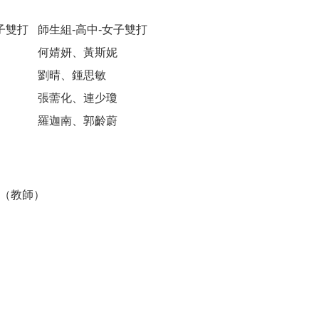
子雙打
師生組-高中-女子雙打
何婧妍、黃斯妮
劉晴、鍾思敏
張薷化、連少瓊
羅迦南、郭齡蔚
（教師）