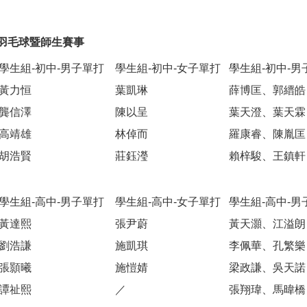
羽毛球暨師生賽事
學生組-初中-男子單打
學生組-初中-女子單打
學生組-初中-男
黃力恒
葉凱琳
薛博匡、郭縉皓
龔信澤
陳以呈
葉天澄、葉天霖
高靖雄
林倬而
羅康睿、陳胤匡
胡浩賢
莊鈺瀅
賴梓駿、王鎮軒
學生組-高中-男子單打
學生組-高中-女子單打
學生組-高中-男
黃達熙
張尹蔚
黃天灝、江溢朗
劉浩謙
施凱琪
李佩華、孔繁樂
張顥曦
施愷婧
梁政謙、吳天諾
譚祉熙
／
張翔瑋、馬暐橋