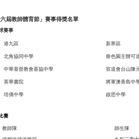
十六屆教師體育節」賽事得獎名單
球賽事
港九區
新界區
北角協同中學
嗇色園主辦可
中華基督教會基協中學
宣道會台山陳
英華書院
將軍澳香島中
培僑中學
啟思中學
比賽
教師隊
師生隊