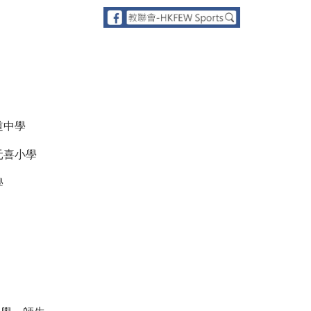
道中學
元喜小學
學