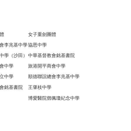
體
女子重劍團體
會李兆基中學
協恩中學
中學（沙田）
中華基督教會銘基書院
會中學
旅港開平商會中學
立中學
順德聯誼總會李兆基中學
會銘基書院
王肇枝中學
博愛醫院鄧佩瓊紀念中學