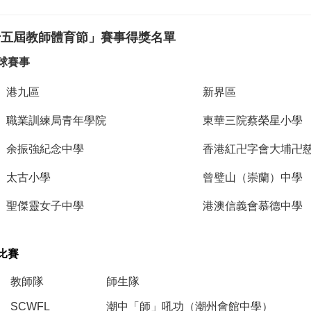
十五屆教師體育節」賽事得獎名單
球賽事
港九區
新界區
職業訓練局青年學院
東華三院蔡榮星小學
余振強紀念中學
香港紅卍字會大埔卍
太古小學
曾璧山（崇蘭）中學
聖傑靈女子中學
港澳信義會慕德中學
比賽
教師隊
師生隊
SCWFL
潮中「師」吼功（潮州會館中學）