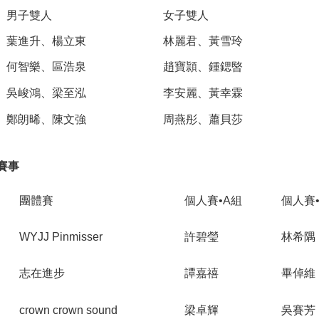
男子雙人
女子雙人
葉進升、楊立東
林麗君、黃雪玲
何智樂、區浩泉
趙寶頴、鍾鍶暋
吳峻鴻、梁至泓
李安麗、黃幸霖
鄭朗晞、陳文強
周燕彤、蕭貝莎
賽事
團體賽
個人賽•A組
個人賽
WYJJ Pinmisser
許碧瑩
林希隅
志在進步
譚嘉禧
畢倬維
crown crown sound
梁卓輝
吳賽芳