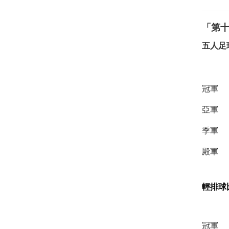
「第
五人足
冠軍
亞軍
季軍
殿軍
輕排球
冠軍