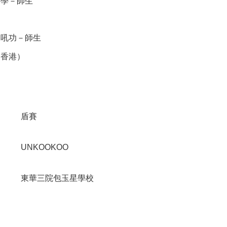
中學－師生
」吼功－師生
（香港）
盾賽
UNKOOKOO
東華三院包玉星學校