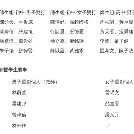
師生組-初中-男子雙打
師生組-初中-女子雙打
師生組-高中-男
陳頌天、卓俊威
陳倩妤、張賴國梅
周柏諺、黃卓銘
翁緯信、許建恒
何詩晨、王德恩
黃天灝、溫舜雄
張彥潼、溫舜雄
徐立霏、麥銘詩
李黎、嚴子健
朱子揚、鄧偉賢
陳以呈、黃雅雯
區孝文、陳子聰
師暨學生賽事
男子重劍個人（教師）
女子重劍個人
林蔚萱
雷晞文
粱建邦
彭嘉雯
曾偉倫
梁乂亓
林軒屹
／