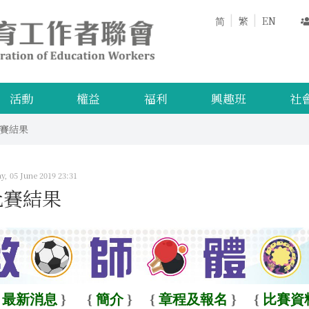
简
繁
EN
活動
權益
福利
興趣班
社
賽結果
, 05 June 2019 23:31
比賽結果
{
最新消息
}
{
簡介
}
{
章程及報名
}
{
比賽資