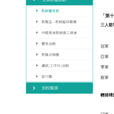
教師體育節
「第
教聯盃—教師籃球聯賽
三人籃
中國香港教師義工總會
體育活動
冠軍
教聯合唱團
亞軍
講座/工作坊/活動
季軍
旅行團
殿軍
到校服務
輕排球