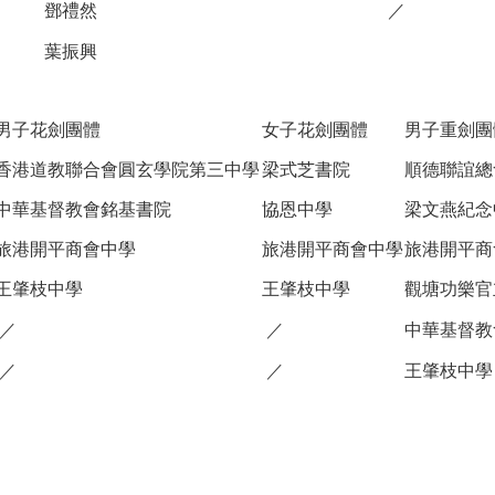
鄧禮然
／
葉振興
男子花劍團體
女子花劍團體
男子重劍團
香港道教聯合會圓玄學院第三中學
梁式芝書院
順德聯誼總
中華基督教會銘基書院
協恩中學
梁文燕紀念
旅港開平商會中學
旅港開平商會中學
旅港開平商
王肇枝中學
王肇枝中學
觀塘功樂官
／
／
中華基督教
／
／
王肇枝中學