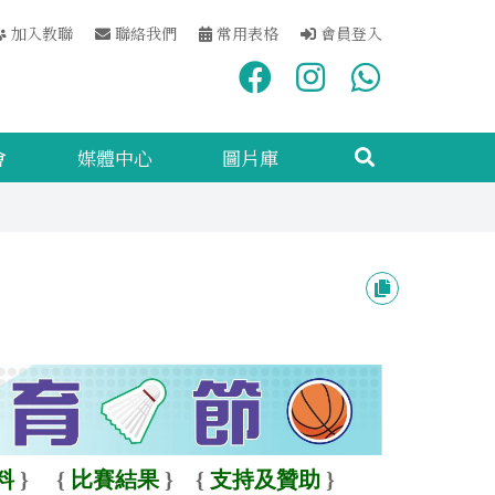
加入教聯
聯絡我們
常用表格
會員登入
會
媒體中心
圖片庫
料
}
{
比賽結果
}
{
支持及贊助
}