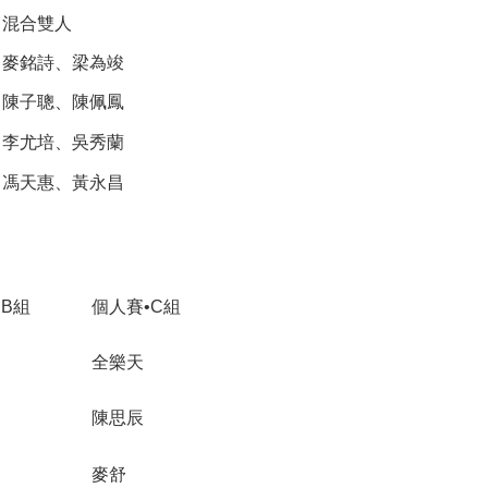
混合雙人
麥銘詩、梁為竣
陳子聰、陳佩鳳
李尤培、吳秀蘭
馮天惠、黃永昌
•B組
個人賽•C組
全樂天
陳思辰
麥舒